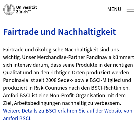
Homepage
Menu
Content
Search
Basket
Language
Navigate
MENU
navigation
at
Fairtrade und Nachhaltigkeit
uzh-
Fairtrade und ökologische Nachhaltigkeit sind uns
shop.ch
wichtig. Unser Merchandise-Partner Pandinavia kümmert
sich intensiv darum, dass seine Produkte in der richtigen
Qualität und an den richtigen Orten produziert werden.
Pandinavia ist seit 2008 Sedex- sowie BSCI-Mitglied und
produziert in Risk-Countries nach den BSCI-Richtlinien.
Amfori BSCI ist eine Non-Profit-Organisation mit dem
Ziel, Arbeitsbedingungen nachhaltig zu verbessern.
Weitere Details zu BSCI erfahren Sie auf der Website von
amfori BSCI.